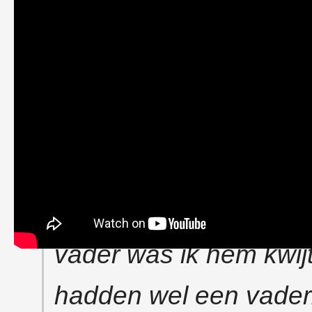
Els Koolman-Kuijper (1937
badmeester Jan Kuijper.
Langzaam maar zeker b
het deed. En dat ie he
anderen. Maar ik had d
vader was ik hem kwijt
hadden wel een vader. I