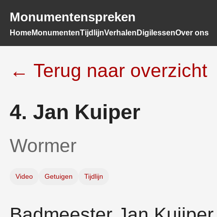
Monumentenspreken
Home
Monumenten
Tijdlijn
Verhalen
Digilessen
Over ons
← Terug naar overzicht
4. Jan Kuiper
Wormer
Video
Getuigen
Tijdlijn
Badmeester Jan Kuijper 