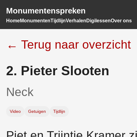
Monumentenspreken
Home
Monumenten
Tijdlijn
Verhalen
Digilessen
Over ons
← Terug naar overzicht
2. Pieter Slooten
Neck
Video
Getuigen
Tijdlijn
Piet en Trijntje Kramer z